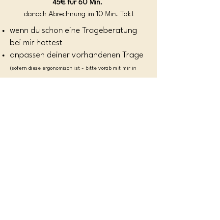
45€ für 60 Min.
danach Abrechnung im 10 Min. Takt
wenn du schon eine Trageberatung
bei mir hattest
anpassen deiner vorhandenen Trage
(sofern diese ergonomisch ist - bitte vorab mit mir in
Verbindung setzen)
ausprobieren neuer Tragehilfen
üben einer Tuchbindeweise
Hüft-, oder Rückentragen üben
Dauer i.d.R. max. 60 Minuten
nur als Hausbesuch möglich